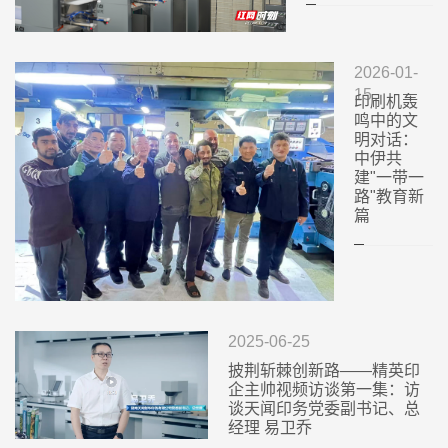
2026-01-
15
印刷机轰
鸣中的文
明对话：
中伊共
建"一带一
路"教育新
篇
2025-06-25
披荆斩棘创新路——精英印
企主帅视频访谈第一集：访
谈天闻印务党委副书记、总
经理 易卫乔