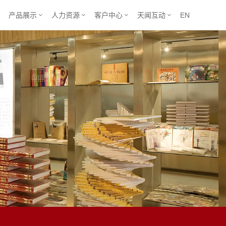
产品展示
人力资源
客户中心
天闻互动
EN




