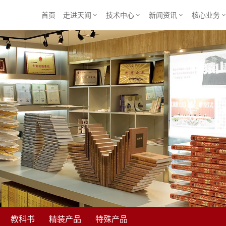
首页
走进天闻
技术中心
新闻资讯
核心业务



教科书
精装产品
特殊产品