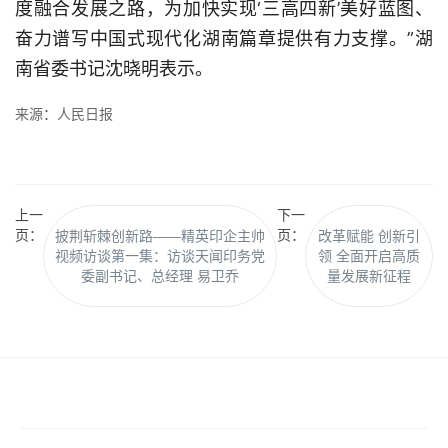
度融合发展之路，为加快实现‘三高四新’美好蓝图、
奋力谱写中国式现代化湖南篇章提供有力支撑。”湖
南省委书记沈晓明表示。
来
源
人民日报
：
上一
下一
页：
页：
披荆斩棘创新路——精英印企主帅
改革赋能 创新引
视频访谈第一集：访谈天闻印务党
领 全面开启高质
委副书记、总经理 易卫乔
量发展新征程