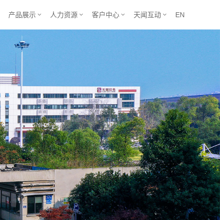
产品展示
人力资源
客户中心
天闻互动
EN




