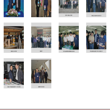
2019年1
南苏丹教
人教社社
克劳斯·海
月25日签
育顾问莅
长李自军
曼来公司
订美国代
临公司参
来公司指
考察
理协议
观考察
导工作
北师大出
中南出版
法国客人
版集团总
传媒总经
来公司考
重要客户
经理杨耕
理丁双平
察
来公司考
来公司指
察
导工作
《家庭》
期刊集团
重要客户
总经理李
来公司考