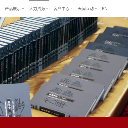
产品展示
人力资源
客户中心
天闻互动
EN




