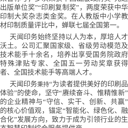
出版单位奖
”“印刷复制奖”，两度
荣获中
印制大奖杂志类金奖。
在
人教版中小学
材
印制
质量评比中
，蝉联七
届全国第一。
天闻印务始终坚持以人为本，厚培人才
沃土。
公司汇聚国家级、省级劳动模范
技术能手十余名，培养出享受国务院政府
特殊津贴专家、全国五一劳动奖章获得
者、全国技术能手等高端人才。
天闻印务
“为读者提供美好的印刷
秉持
体验”的使命，坚守“赓续奋斗、惟精惟新”
的企业精神与“守信、实干、创新、共赢”
的核心价值观，锚定“智能化、绿色化、融
合化”发展方向，致力于成为引领行业的生