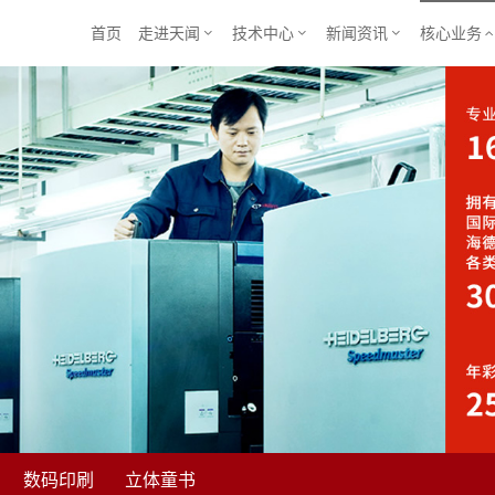
首页
走进天闻
技术中心
新闻资讯
核心业务



数码印刷
立体童书