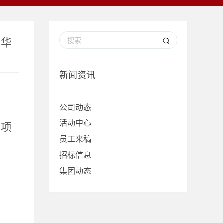
中华
新闻资讯
公司动态
活动中心
多项
员工来稿
招标信息
集团动态