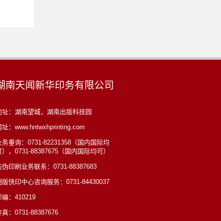
湖南天闻新华印务有限公司
地址：湖南望城，湖南出版科技园
址：www.hntwxhprinting.com
业务垂询：0731-82231358（国内国际均
可），0731-88387675（国内国际均可）
防伪印刷业务联系：0731-88387683
制版快印中心咨询服务：0731-84430037
编：410219
真：0731-88387676