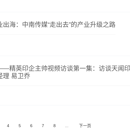
业出海：中南传媒“走出去”的产业升级之路
——精英印企主帅视频访谈第一集：访谈天闻
经理 易卫乔
4
5
6
7
8
...
下一页