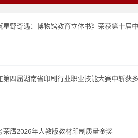
《星野奇遇：博物馆教育立体书》荣获第十届
在第四届湖南省印刷行业职业技能大赛中斩获
荣膺2026年人教版教材印制质量金奖