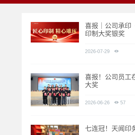
喜报｜公司承印
印制大奖银奖
2026-07-29

喜报！公司员工
大奖
2026-06-26

57
七连冠！天闻印务