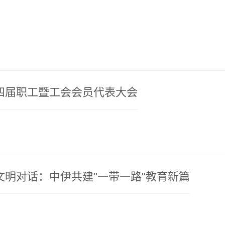
四届职工暨工会会员代表大会
文明对话：中伊共建"一带一路"教育新篇