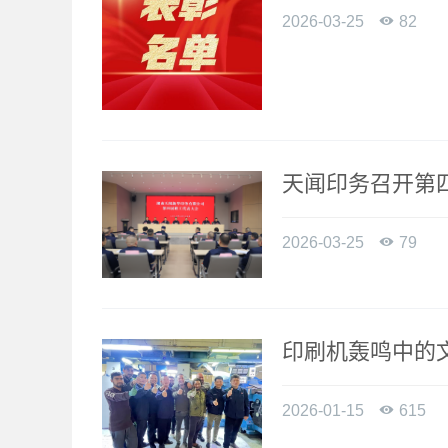
2026-03-25

82
天闻印务召开第
2026-03-25

79
印刷机轰鸣中的
2026-01-15

615