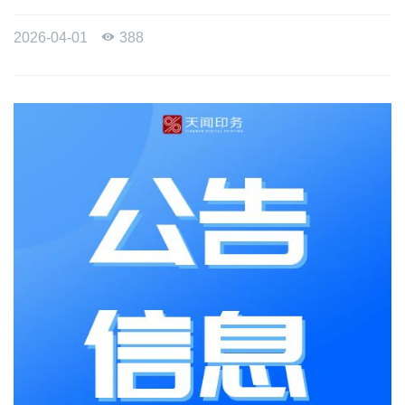
2026-04-01

388