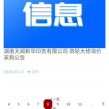
湖南天闻新华印务有限公司 商轮大修询价
采购公告
2026-03-13

475
上一页
4
5
6
7
8
9
10
11
...
下
一页