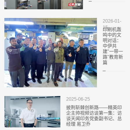
2026-01-
15
印刷机轰
鸣中的文
明对话：
中伊共
建"一带一
路"教育新
篇
2025-06-25
披荆斩棘创新路——精英印
企主帅视频访谈第一集：访
谈天闻印务党委副书记、总
经理 易卫乔