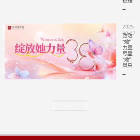
征程
2025-
03-07
致敬
“她”
力量
尽显
“她”
风采

