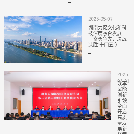
2025-05-07
湖南力促文化和科
技深度融合发展
（奋勇争先，决战
决胜“十四五”）
2025-
03-21
改革
赋能
创新
引领
全面
开启
高质
量发
展新